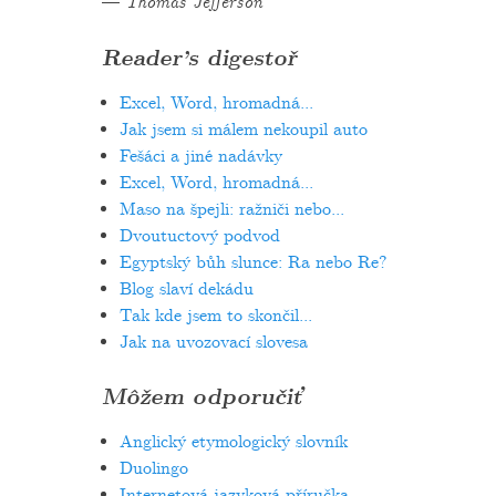
—
Thomas Jefferson
Reader’s digestoř
Excel, Word, hromadná...
Jak jsem si málem nekoupil auto
Fešáci a jiné nadávky
Excel, Word, hromadná...
Maso na špejli: ražniči nebo...
Dvoutuctový podvod
Egyptský bůh slunce: Ra nebo Re?
Blog slaví dekádu
Tak kde jsem to skončil...
Jak na uvozovací slovesa
Môžem odporučiť
Anglický etymologický slovník
Duolingo
Internetová jazyková příručka