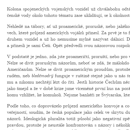
Ko­lo­na spo­je­nec­kých vo­jen­ských vo­zi­del už chvá­la­bo­hu od­t
čen­ské vody okolo to­ho­to té­ma­tu zase uklidňují, se k okol­nos­
Ne­hle­dě na tá­bo­ry, ať už pro­a­me­ric­ké, pro­rus­ké, nebo ja­ké­
vech, které prů­jezd ame­ric­kých vo­já­ků při­ne­sl. Za prvé je t
dru­hem vo­zi­del a už ho ne­mu­sí­me mylně na­zý­vat dál­ni­cí. Dr
a při­nes­li je sami Češi. Opět před­ved­li svou ná­zo­ro­vou roz­pol
V pod­sta­tě je jedno, zda jste pro­a­me­rič­tí, pro­ruš­tí, nebo pro
Nelze se divit pro­rus­kým ná­zo­rům, neboť se zdá, že má­lo­kdo d
Ame­ri­ča­nům. Nelze se divit pro­a­me­ric­kým proudům, pro­to­že
rudém, neb
ble­dě­mod­rý
fun­gu­je v ruš­ti­ně stej­ně jako u nás
t
mu a ni­ko­mu ne­chtě­jí lézt do řiti. Jest­li his­to­rie Če­chům něco 
jako šmejd a že v době krize jsme ví­ce­mé­ně první kus na po­ráž­
ko­mu vzhlí­žet, ke ko­mu­ko­li. Nejsme ban­ké­ři ze Švý­car­ska, kte­r
Podle toho, co do­pro­vá­ze­lo prů­jezd ame­ric­ké­ho kon­vo­je a co v
ve­řej­nos­tí, sou­dím, že česká po­pu­la­ce jako celek ve skry­tu 
ná­zo­rů. Ide­o­lo­gic­ká plu­ra­li­ta totiž pů­so­bí jako ne­ga­tiv­n
prav­dou, pro­to­že je ne­u­stá­le kon­fron­to­ván s ná­zo­ry i ně­k