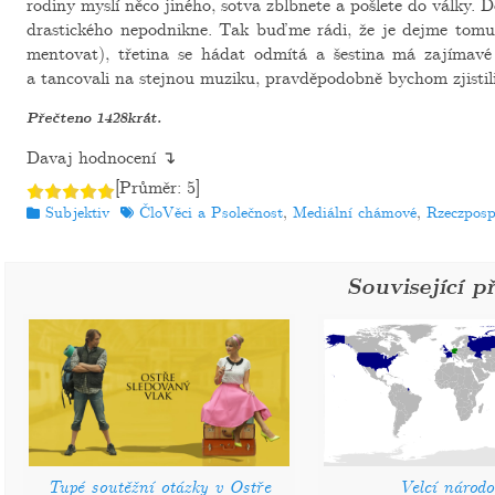
ro­di­ny myslí něco ji­né­ho, sotva zblb­ne­te a po­šle­te do války. Dok
dras­tic­ké­ho ne­pod­nik­ne. Tak buďme rádi, že je dejme tomu t
men­to­vat), tře­ti­na se hádat od­mí­tá a šes­ti­na má za­jí­ma­v
a tan­co­va­li na stej­nou mu­zi­ku, prav­dě­po­dob­ně bychom zjis­ti­li
Pře­čte­no 1428­krát.
Davaj hod­no­ce­ní ↴
[Prů­měr:
5
]
Rubriky
Štítky
Subjektiv
ČloVěci a Psolečnost
,
Mediální chámové
,
Rzeczposp
Související p
Tupé soutěžní otázky v Ostře
Velcí národo