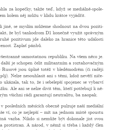
áh­la za ko­peč­ky, takže teď, když se me­di­ál­ně-spo­le­
tem kolem něj můžu v klidu krát­ce vy­já­d­řit.
ko­li jiné, se mys­lím mů­že­me shod­nout na dvou po­zi­ti­
o fakt, že byl tan­kodrom D1 ko­neč­ně vy­u­žit správ­ným
uhé po­zi­ti­vum jde da­le­ko za hra­ni­ce této udá­los­ti
­ce­nost. Za­plať pánbů.
 vše­stran­ně sa­mo­stat­nou re­pub­li­ku. Na všem něco je.
alší je scho­pen čelit mi­li­tant­ním a roz­ta­ho­vač­ným
 Ru­so­vé jsou úplně totéž v ble­dě­mod­rém (či ra­dě­ji
eplý
). Nelze ne­sou­hla­sit ani s těmi, kdož ne­vě­ří ni­če­
uká­za­la, tak to, že i se­be­lep­ší spo­je­nec se vy­bar­ví
ku. Ale ani se nelze divit těm, kteří po­tře­bu­jí k ně­
ým všich­ni rádi ga­ran­tu­jí ne­utra­li­tu, ba na­o­pak.
 po­sled­ních mě­sí­cích obec­ně pul­zu­je naší me­di­ál­ní
duše ví, co je nej­lep­ší – mít na jed­nom místě spous­tu
í zpět­ná vazba. Nikdo si ne­mů­že být do­ko­na­le jist svou
o­li­ka pro­tistran. A národ, v němž si třeba i každý člen