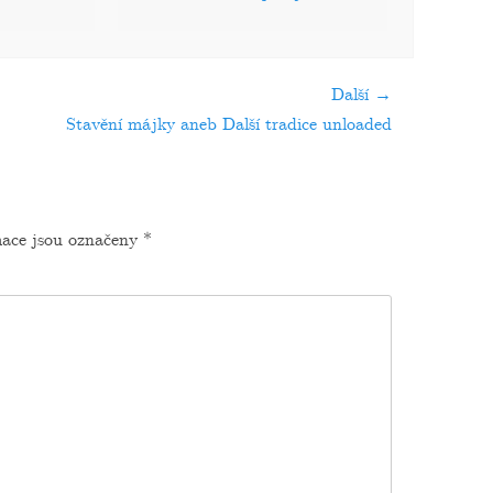
Další →
dující
Stavění májky aneb Další tradice unloaded
ěvek:
ace jsou označeny
*