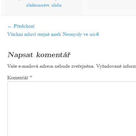
sledovaném vlaku
Navigace
← Předchozí
Předchozí
Násle
Všichni mluví stejně aneb Nesmysly ve sci-fi
pro
příspěvek:
přísp
příspěvek
Napsat komentář
Vaše e-mailová adresa nebude zveřejněna.
Vyžadované inform
Komentář
*