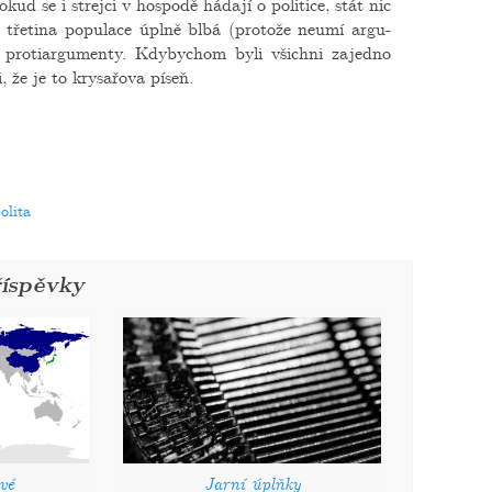
ud se i strej­ci v hos­po­dě há­da­jí o po­li­ti­ce, stát nic
ře­ti­na po­pu­la­ce úplně blbá (pro­to­že neumí ar­gu­
é pro­ti­ar­gu­men­ty. Kdy­bychom byli všich­ni za­jed­no
, že je to kry­sa­řo­va píseň.
olita
říspěvky
vé
Jarní úplňky